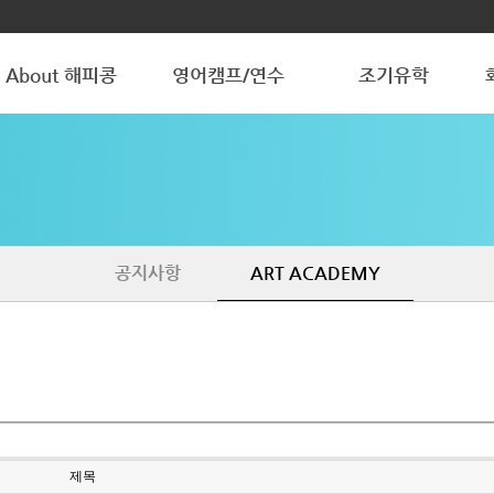
About 해피콩
영어캠프/연수
조기유학
해피콩 소개
청소년 방학캠프
청소년 조기유학
학원갤러리
조기유학 갤러리
공지사항
ART ACADEMY
제목