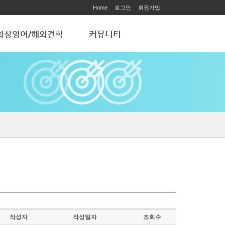
Home
로그인
회원가입
화상영어/해외견학
커뮤니티
화상영어
공지사항
해외 학습견학
ART ACADEMY
작성자
작성일자
조회수